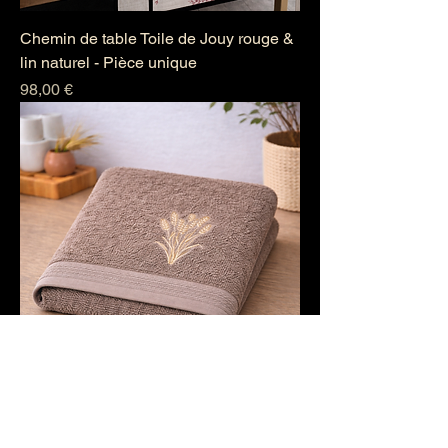
Chemin de table Toile de Jouy rouge &
lin naturel - Pièce unique
Prix
98,00 €
Serviette brodée Epis de blé -
Collection Nature