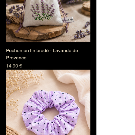
Pochon en lin brodé - Lavande de
Provence
Prix
14,90 €