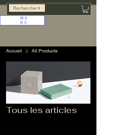
Rechercher
ME
NU
Accueil
All Products
Tous les articles
Description de votre catégorie. C'est
l'espace idéal pour présenter votre
catégorie à vos clients et attirer leur