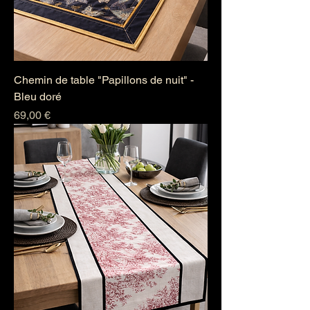
Chemin de table "Papillons de nuit" -
Bleu doré
Prix
69,00 €