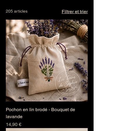
attention sur vos articles.
205 articles
Filtrer et trier
Pochon en lin brodé - Bouquet de
lavande
Prix
14,90 €