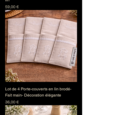
Prix
59,00 €
Lot de 4 Porte-couverts en lin brodé-
Fait main- Décoration élégante
Prix
36,00 €