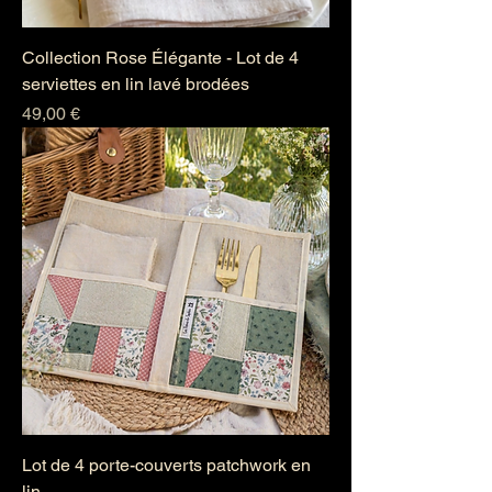
Collection Rose Élégante - Lot de 4
serviettes en lin lavé brodées
Prix
49,00 €
Lot de 4 porte-couverts patchwork en
lin