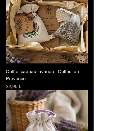
Coffret cadeau lavande - Collection
Provence
Prix
22,90 €