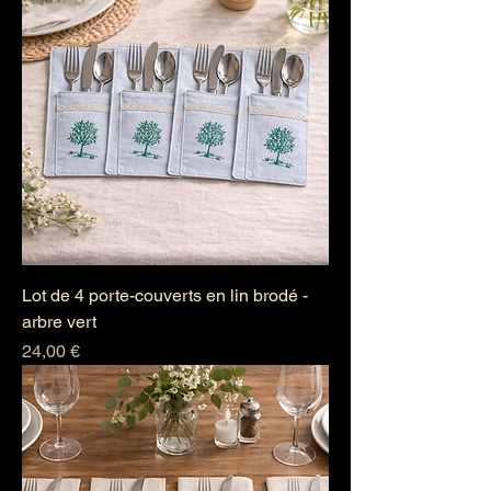
Lot de 4 porte-couverts en lin brodé -
arbre vert
Prix
24,00 €