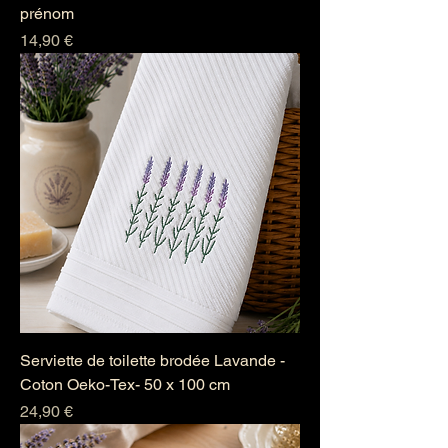
prénom
Prix
14,90 €
Serviette de toilette brodée Lavande -
Coton Oeko-Tex- 50 x 100 cm
Prix
24,90 €