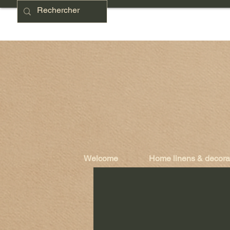
Welcome
Home linens & decora