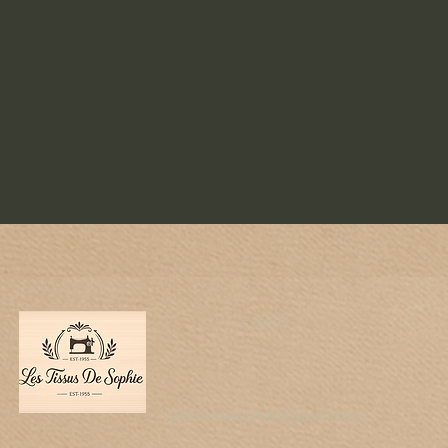
E-mail
lestissussophie@gmail.com