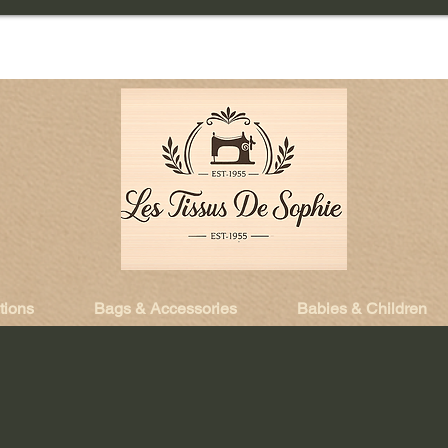
tions
Bags & Accessories
Babies & Children