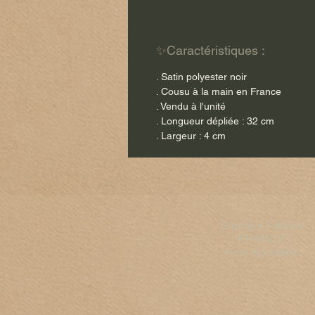
✨Caractéristiques :
. Satin polyester noir
. Cousu à la main en France
. Vendu à l'unité
. Longueur dépliée : 32 cm
. Largeur : 4 cm
Sophie's Fabrics
FRANCE
New Aquitaine