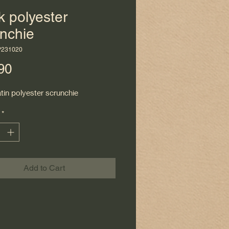
k polyester
nchie
P231020
Price
90
tin polyester scrunchie
*
Add to Cart