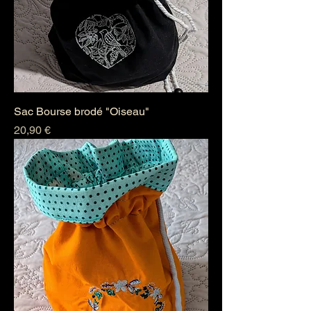
Sac Bourse brodé "Oiseau"
Prix
20,90 €