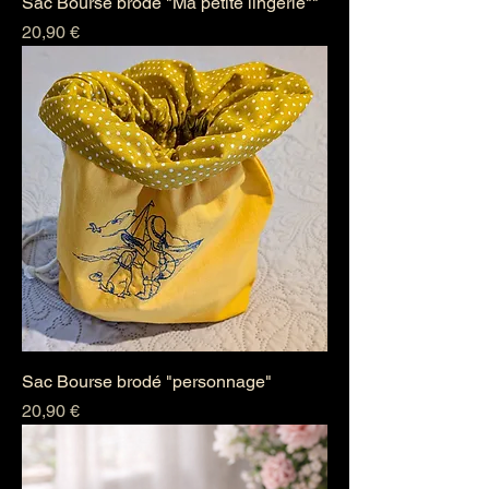
Sac Bourse brodé "Ma petite lingerie""
Prix
20,90 €
Sac Bourse brodé "personnage"
Prix
20,90 €