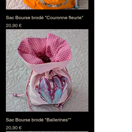
Sac Bourse brodé "Couronne fleurie"
Prix
20,90 €
Sac Bourse brodé "Ballerines""
Prix
20,90 €