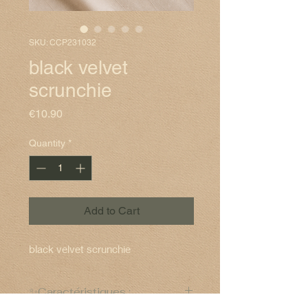
SKU: CCP231032
black velvet
scrunchie
Price
€10.90
Quantity
*
Add to Cart
black velvet scrunchie
✨Caractéristiques :