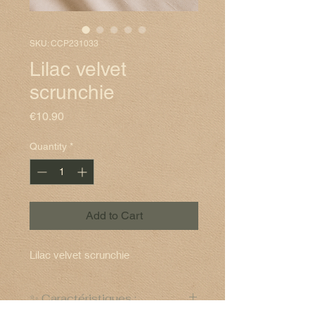
SKU: CCP231033
Lilac velvet
scrunchie
Price
€10.90
Quantity
*
Add to Cart
Lilac velvet scrunchie
✨ Caractéristiques :