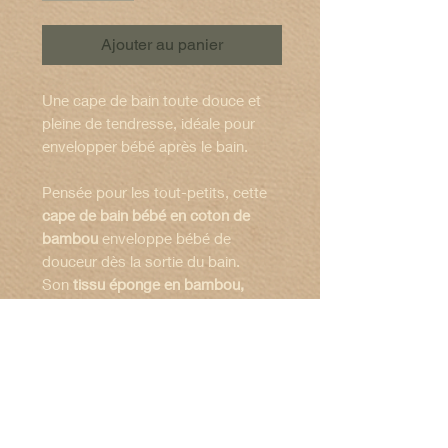
Ajouter au panier
Une cape de bain toute douce et
pleine de tendresse, idéale pour
envelopper bébé après le bain.
Pensée pour les tout-petits, cette
cape de bain bébé en coton de
bambou
enveloppe bébé de
douceur dès la sortie du bain.
Son
tissu éponge en bambou,
naturellement doux et absorbant,
respecte la peau délicate des
nourrissons.
Caractéristiques :
La capuche est doublée d'un
coton
. Dimensions :
70 x 70 cm (
hors
imprimé souris,
apportant une
🧼Entretien :
capuche)
touche ludique et attendrissante,