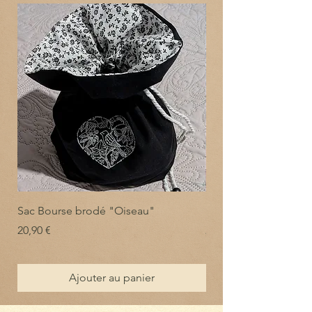
Sac Bourse brodé "Oiseau"
Sac Bourse brodé "C
Prix
Prix
20,90 €
20,90 €
Ajouter au panier