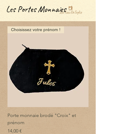
Les Portes Monnaies
Choisissez votre prénom !
Choisissez votre prén
Porte monnaie brodé "Croix" et
Porte monnaie brodé
prénom
Prix
14,00 €
Prix
14,00 €