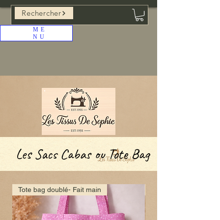
Rechercher
ME
NU
Les Sacs Cabas ou Tote Bag
Tote bag doublé- Fait main
Tote bag doublé