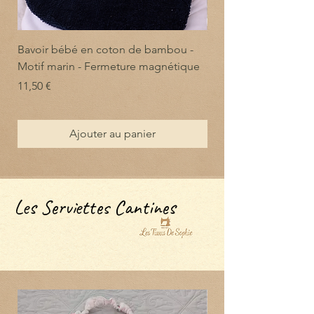
Bavoir bébé en coton de bambou -
Bavoir bébé en coto
Motif marin - Fermeture magnétique
doux et absorbant - 
magnétique
Prix
11,50 €
Prix
11,50 €
Ajouter au panier
Les Serviettes Cantines