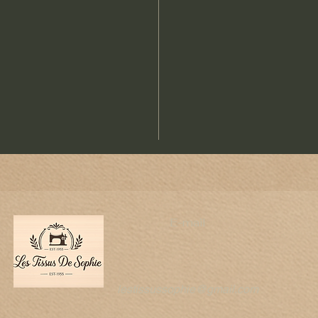
les moi
e
E-mail
lestissussophie@gmail.com