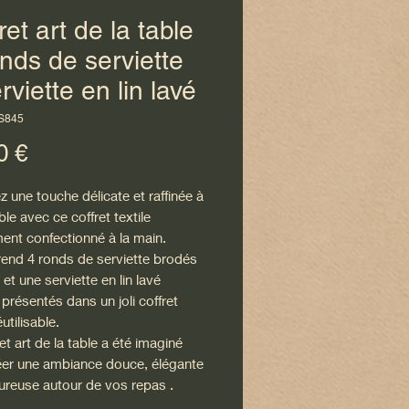
ret art de la table
nds de serviette
rviette en lin lavé
S845
Prix
0 €
 une touche délicate et raffinée à
ble avec ce coffret textile
ent confectionné à la main.
rend 4 ronds de serviette brodés
 et une serviette en lin lavé
présentés dans un joli coffret
éutilisable.
et art de la table a été imaginé
éer une ambiance douce, élégante
eureuse autour de vos repas .
élément est confectionné