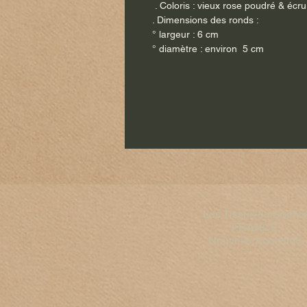
. Coloris : vieux rose poudré & écru
. Dimensions des ronds :
° largeur : 6 cm
° diamètre : environ 5 cm
Les Tissus de Sophi
FRANCE​
Nouvelle Aquitaine