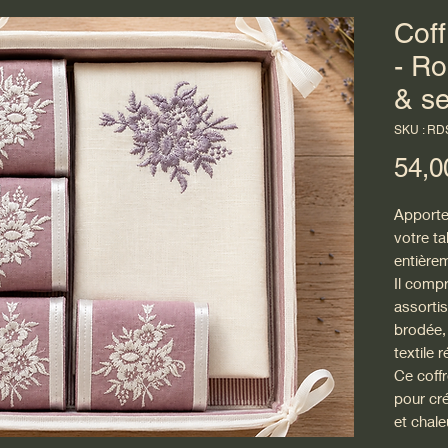
Coff
- Ro
& se
SKU : RD
54,0
Apportez
votre ta
entièrem
Il comp
assortis
brodée, 
textile r
Ce coffr
pour cr
et chal
Chaque 