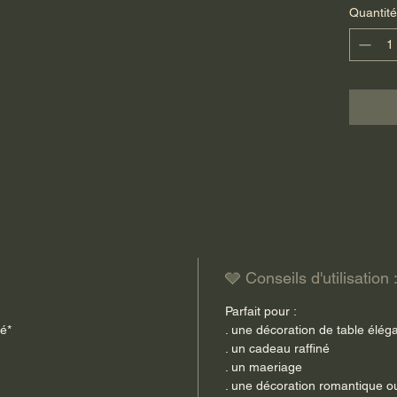
Quantité
artisan
attentio
aux finit
Le coff
. 4 fond
. 1 serv
. 1 coff
Les brod
apporte
intempor
du quoti
🩶 Conseils d'utilisation 
cadeau r
Parfait pour :
Pour un
ié*
. une décoration de table élég
coffret
a
. un cadeau raffiné
de la C
. un maeriage
décorat
. une décoration romantique 