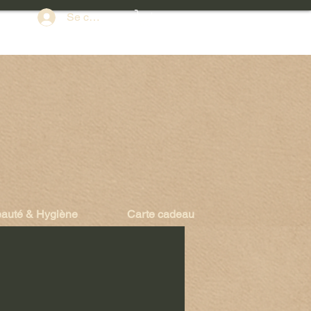
Se connecter
auté & Hygiène
Carte cadeau