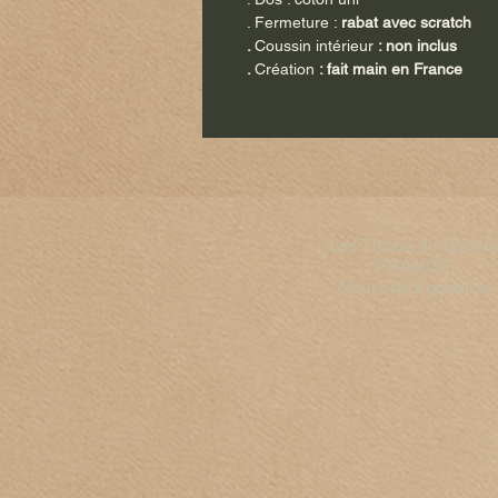
. Fermeture :
rabat avec scratch
.
Coussin intérieur
: non inclus
.
Création
: fait main en France
Les Tissus de Sophi
FRANCE​
Nouvelle Aquitaine