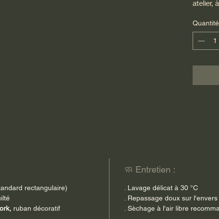
atelier,
soigne
Quantité
Le
devan
un joli r
Une brod
l'ensem
et fémin
décorat
Le
dos e
par raba
et retir
restant 
🧼 Entretien :
Chaque 
artisana
tandard rectangulaire)
. Lavage délicat à 30 °C
votre in
ilté
. Repassage doux sur l'envers
ork,
ruban décoratif
. Sèchage à l'air libre recom