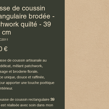
sse de coussin
angulaire brodée -
hwork quilté - 39
9 cm
DC2011
Prix
0 €
sse de coussin artisanale au
délicat, mêlant patchwork,
age et broderie florale.
e unique, douce et raffinée,
pour apporter une touche poétique
ntérieur.
ousse de coussin rectangulaire
39
est réalisée avec soin dans mon