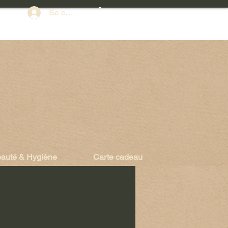
Se connecter
auté & Hygiène
Carte cadeau