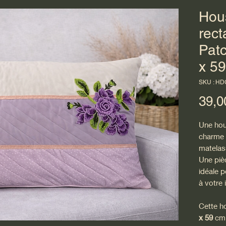
Hou
rect
Patc
x 5
SKU : H
39,0
Une hou
charme 
matelass
Une pièc
idéale 
à votre i
Cette h
x 59
cm 