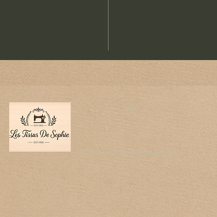
e
E-mail
lestissussophie@gmail.com