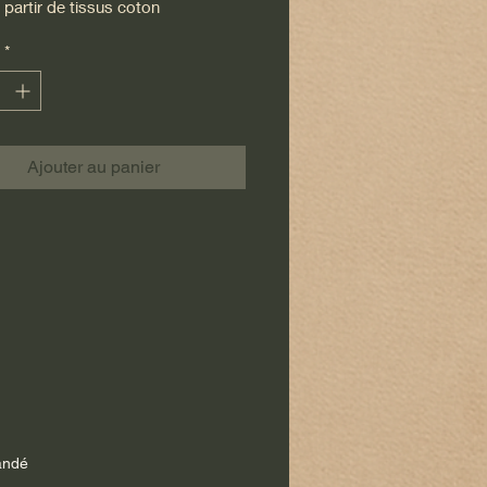
 à partir de tissus coton
usement assemblés en
patchwork
.
*
t est matelassé et quilté
, offrant
elief et une belle tenue.
erie florale vient sublimer
ble, apportant une touche délicate
Ajouter au panier
ine, soulignée par un
ruban
if
intégré au design.
st en coton
, avec une
fermeture
t et scratch,
pratique pour insérer
er facilement le coussin tout en
discrète.
housse est une
création
le,
pensée pour durer et embellir
térieur avec douceur.
mandé