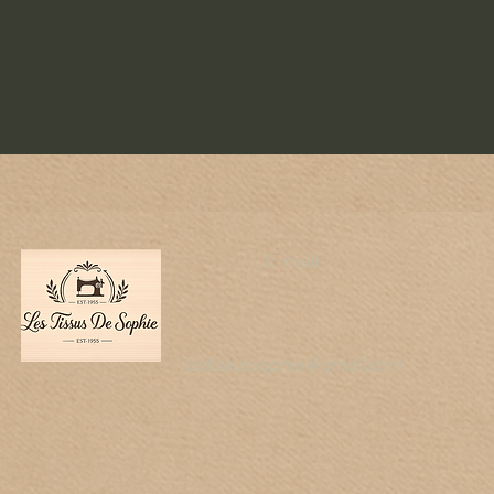
e
E-mail
lestissussophie@gmail.com