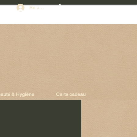
Se connecter
auté & Hygiène
Carte cadeau