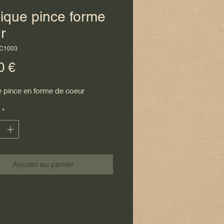
ique pince forme
r
NC1003
Prix
0 €
 pince en forme de coeur
*
Ajouter au panier