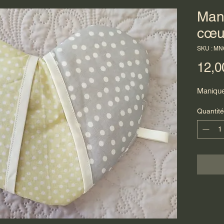
Man
cœu
SKU : M
12,0
Manique
Quantité