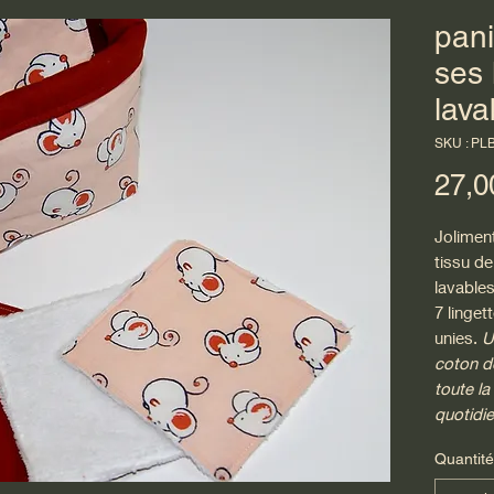
pani
ses 
lava
SKU : PL
27,0
Joliment
tissu de
lavable
7 linget
unies.
Un
coton d
toute la
quotidie
Quantité