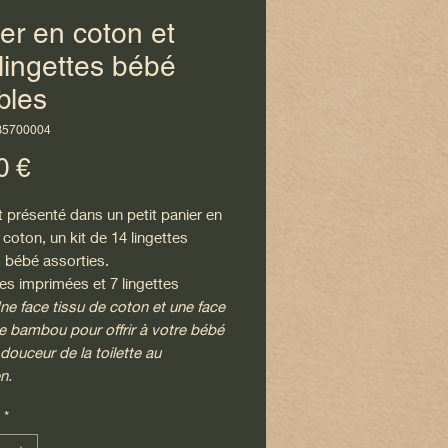
er en coton et
lingettes bébé
bles
B5700004
Prix
0 €
 présenté dans un petit panier en
 coton, un kit de 14 lingettes
s bébé assorties.
tes imprimées et 7 lingettes
e face tissu de coton et une face
e bambou pour offrir à votre bébé
 douceur de la toilette au
n.
*