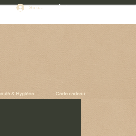
Se connecter
auté & Hygiène
Carte cadeau