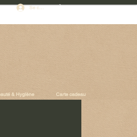
Se connecter
auté & Hygiène
Carte cadeau