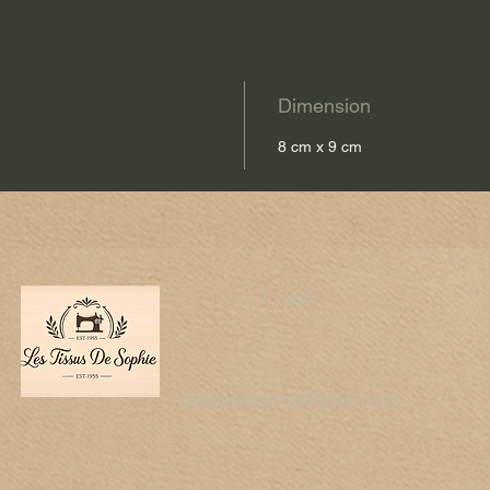
Dimension
8 cm x 9 cm
e
E-mail
lestissussophie@gmail.com