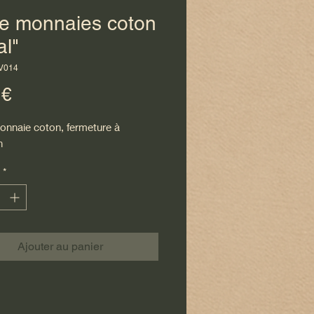
te monnaies coton
al"
V014
Prix
 €
onnaie coton, fermeture à
n
*
Ajouter au panier