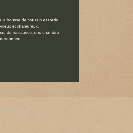
à la
housse de coussin assortie
nieux et chaleureux.
deau de naissance, une chambre
 coordonnée.
S'abonner