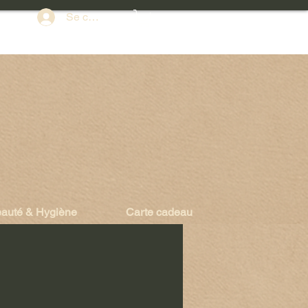
Se connecter
auté & Hygiène
Carte cadeau