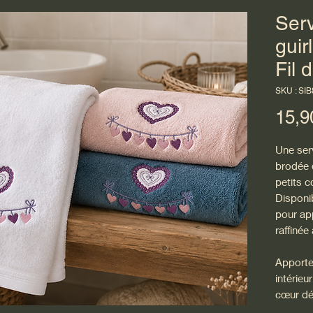
Serv
guir
Fil 
SKU : SI
15,9
Une ser
brodée 
petits 
Disponi
pour ap
raffinée
Apporte
intérieu
cœur dé
de peti