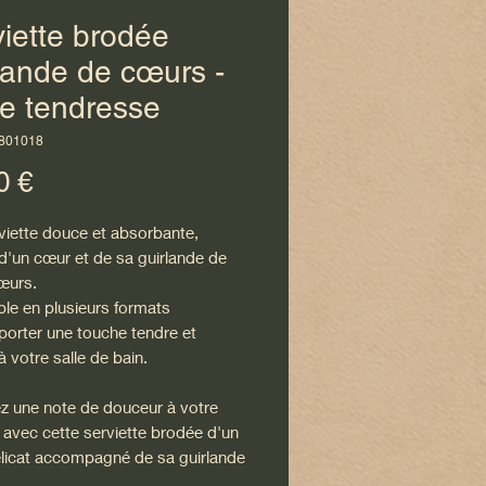
iette brodée
lande de cœurs -
de tendresse
B801018
Prix
0 €
viette douce et absorbante,
d'un cœur et de sa guirlande de
cœurs.
ble en plusieurs formats
porter une touche tendre et
 à votre salle de bain.
z une note de douceur à votre
r avec cette serviette brodée d'un
licat accompagné de sa guirlande
ts cœurs.