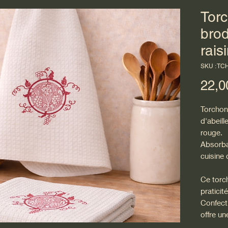
Torc
brod
rais
SKU : TC
22,0
Torchon
d'abeill
rouge.
Absorban
cuisine 
Ce torch
praticit
Confecti
offre un
tout en 