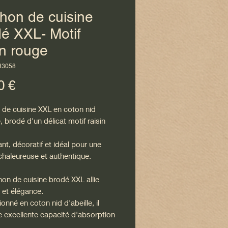
hon de cuisine
é XXL- Motif
in rouge
H3058
Prix
0 €
 de cuisine XXL en coton nid
e, brodé d'un délicat motif raisin
t, décoratif et idéal pour une
chaleureuse et authentique.
on de cuisine brodé XXL allie
é et élégance.
onné en coton nid d'abeille, il
e excellente capacité d'absorption
restant souple et résistant à