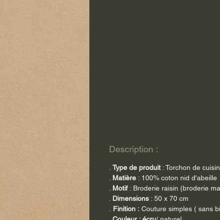
Description :
.
Type de produit
: Torchon de cuisi
.
Matière
: 100% coton nid d'abeille
.
Motif
: Broderie raisin (broderie m
.
Dimensions
: 50 x 70 cm
.
Finition :
Couture simples ( sans bi
.
Couleur : écru
/ naturel