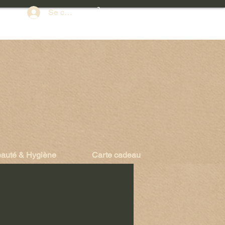
Se connecter
auté & Hygiène
Carte cadeau