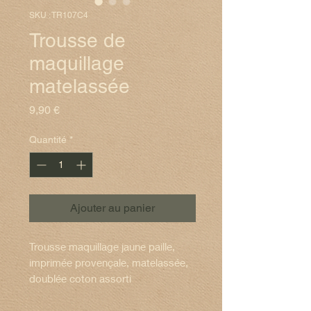
SKU : TR107C4
Trousse de
maquillage
matelassée
Prix
9,90 €
Quantité
*
Ajouter au panier
Trousse maquillage jaune paille,
imprimée provençale, matelassée,
doublée coton assorti