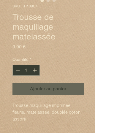
SKU : TR109C4
Trousse de
maquillage
matelassée
Prix
9,90 €
Quantité
*
Ajouter au panier
Trousse maquillage imprimée
fleurie, matelassée, doublée coton
assorti